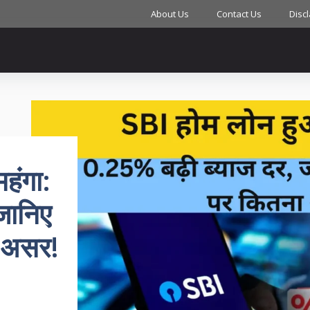
About Us
Contact Us
Disc
हंगा:
जानिए
 असर!